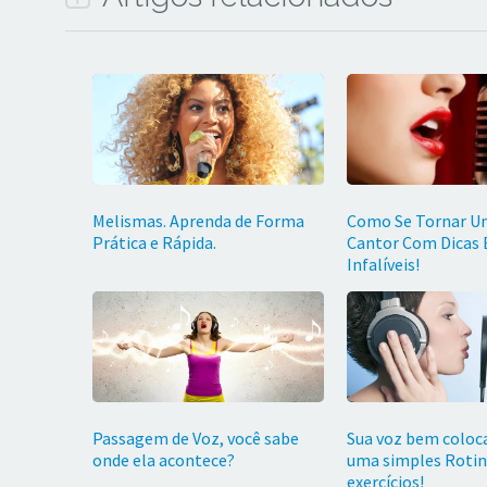
Melismas. Aprenda de Forma
Como Se Tornar 
Prática e Rápida.
Cantor Com Dicas E
Infalíveis!
Passagem de Voz, você sabe
Sua voz bem coloc
onde ela acontece?
uma simples Rotin
exercícios!